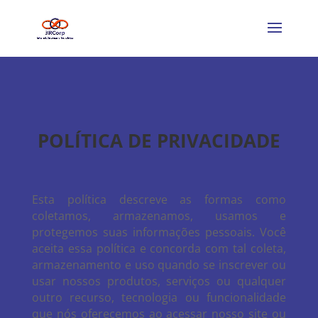
POLÍTICA DE PRIVACIDADE
Esta política descreve as formas como
coletamos, armazenamos, usamos e
protegemos suas informações pessoais. Você
aceita essa política e concorda com tal coleta,
armazenamento e uso quando se inscrever ou
usar nossos produtos, serviços ou qualquer
outro recurso, tecnologia ou funcionalidade
que nós oferecemos ao acessar nosso site ou