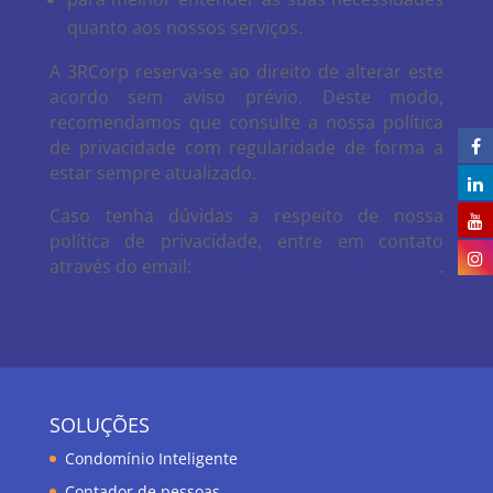
quanto aos nossos serviços.
A 3RCorp reserva-se ao direito de alterar este
acordo sem aviso prévio. Deste modo,
recomendamos que consulte a nossa política
de privacidade com regularidade de forma a
estar sempre atualizado.
Caso tenha dúvidas a respeito de nossa
política de privacidade, entre em contato
através do email:
atendimento@3rcorp.com.br
.
SOLUÇÕES
Condomínio Inteligente
Contador de pessoas